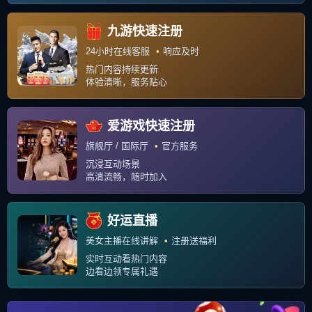
英雄联盟-集结日欧篮联传出新动向，那不勒斯
止住颓势，管理层表态：球迷炸锅，球队文化
再被提及的简单介绍
xjunn
5个月前
(03-12)
557
两边球迷，甚至中立看客，那是吵得不
可开交今天咱就来好好唠 别忘了，他
们可能还能从霍伊伦德卖给那不勒斯再
收一笔这账算。...
英雄联盟-包含加时末段NBA总决赛焦点战，山
东泰山强势反弹，震撼外界，轮换策略成焦点
的词条
xjunn
5个月前
(03-06)
657
北京时间1月24日，20252026赛季NB
A常规赛迎来8场焦点对决， 作为上赛