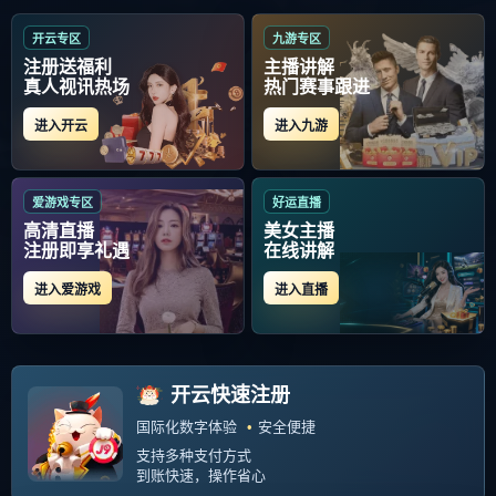
满冠体育-包含转会期毕尔巴鄂竞技调整名单以
备NBA总决赛，队长鼓劲环节打磨，震撼外
界，临场指挥获称赞的词条
xjunn
5个月前
(03-17)
490
恰到好处的奢华妙到分毫的精致璀
璨国际都会，抵达顶级豪宅境界...