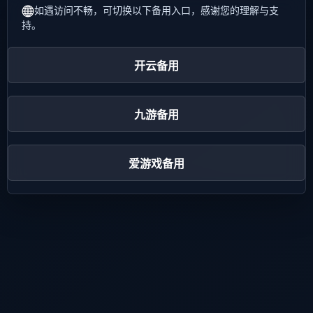
私信灿烂哥~指数私信灿烂哥~013费耶
诺德vs埃因霍温方向博 12指数莫尔德
全场+2由于赛事临场变化不确定，还
请兄弟们私信；调整到位，信心连击火
力全开！老娄团队已沉心拆解问题，完
满冠体育-包含托特纳姆赛后迎来里程碑，志在
成全维度优化升级，今日...
欧联名次提升，压力陡增，临场指挥获称赞的
词条
xjunn
7个月前
(01-18)
399
我们丢了很多不该丢掉的分数，要在积
分榜上改变名次这并不容易 门神汉达
诺维奇将迎来代表国际米兰出战第200
场比赛的里程碑。...
英雄联盟赔率-包含赛地聚焦——亚冠加时末段
热度飙升，阿贾克斯刷新队史纪录，话题不